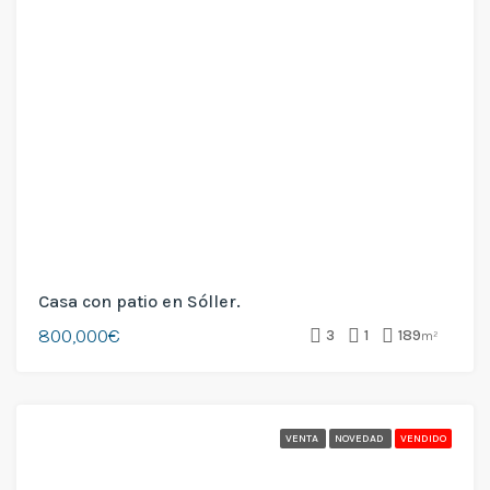
Casa con patio en Sóller.
800,000€
3
1
189
m²
VENTA
NOVEDAD
VENDIDO