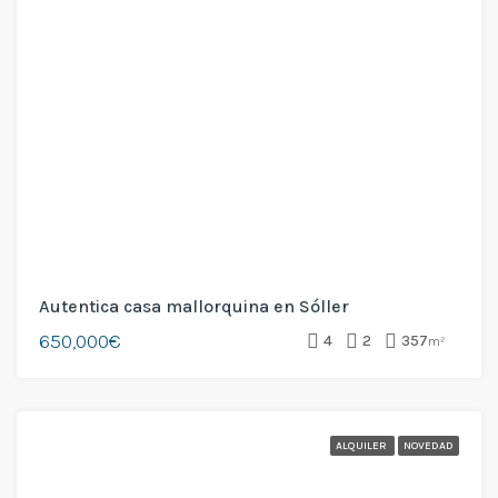
Autentica casa mallorquina en Sóller
650,000€
4
2
357
m²
ALQUILER
NOVEDAD