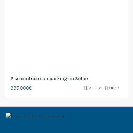
Piso céntrico con parking en Sóller
335,000€
2
2
86
m²